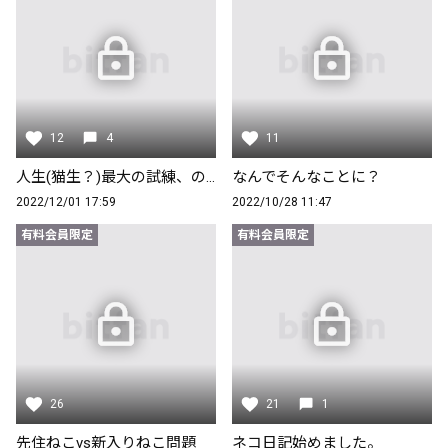
12
4
11
人生(猫生？)最大の試練、の巻
なんでそんなことに？
2022/12/01 17:59
2022/10/28 11:47
有料会員限定
有料会員限定
26
21
1
先住ねこvs新入りねこ問題
ネコ日記始めました。