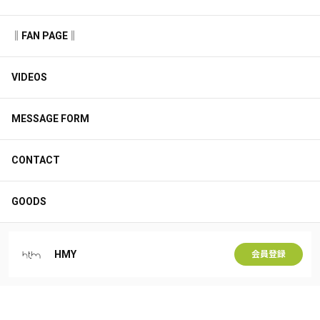
‖FAN PAGE‖
VIDEOS
MESSAGE FORM
CONTACT
GOODS
HMY
会員登録