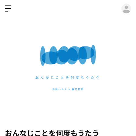
ロ
おんなじことを何度もうたう