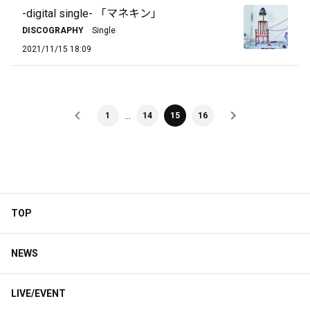
-digital single- 「マネキン」
DISCOGRAPHY
Single
2021/11/15 18:09
…
1
14
15
16
TOP
NEWS
LIVE/EVENT