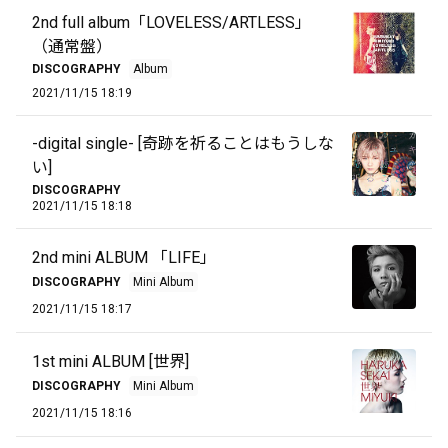
2nd full album「LOVELESS/ARTLESS」
（通常盤）
DISCOGRAPHY
Album
2021/11/15 18:19
-digital single- [奇跡を祈ることはもうしな
い]
DISCOGRAPHY
2021/11/15 18:18
2nd mini ALBUM 「LIFE」
DISCOGRAPHY
Mini Album
2021/11/15 18:17
1st mini ALBUM [世界]
DISCOGRAPHY
Mini Album
2021/11/15 18:16