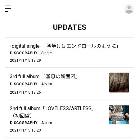
ロ
UPDATES
-digital single-「朝焼けはエンドロールのように」
DISCOGRAPHY
Single
2021/11/15 18:29
3rd full album 「溜息の断面図」
DISCOGRAPHY
Album
2021/11/15 18:26
2nd full album「LOVELESS/ARTLESS」
（初回盤）
DISCOGRAPHY
Album
2021/11/15 18:23