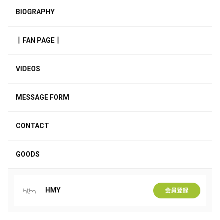
BIOGRAPHY
‖FAN PAGE‖
VIDEOS
MESSAGE FORM
CONTACT
GOODS
HMY
会員登録