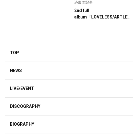
過去の記事
2nd full
album「LOVELESS/ARTLESS
」（初回盤）
TOP
NEWS
LIVE/EVENT
DISCOGRAPHY
BIOGRAPHY