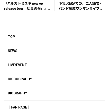
『ハルカトミユキ new ep
下北沢ERAでの、二人編成・
release tour「初夏の候」』
バンド編成ワンマンライブが
チケット プレイガイド先行販
決定！
売（抽選）のご案内
TOP
NEWS
LIVE/EVENT
DISCOGRAPHY
BIOGRAPHY
‖FAN PAGE‖